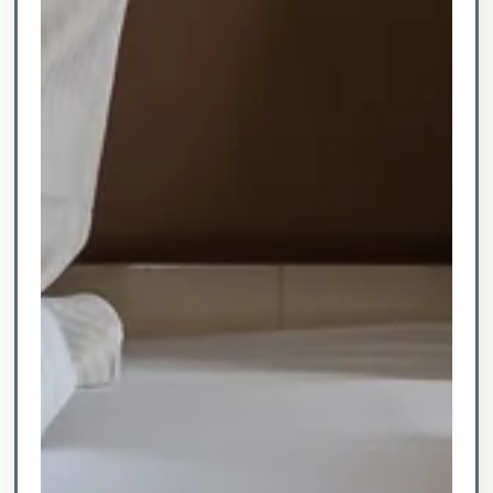
und internationalen
Gerichten, die von
unserem erfahrenen
Küchenteam
zubereitet werden. Wir
bieten Ihnen den
perfekten
Ausgangspunkt für
verschiedene
Freizeitaktivitäten.
Entdecken Sie die
Schönheit des
Möhnesees bei einer
Bootsfahrt, einer
Wanderung oder einer
Radtour.
- VIER STERNE AM