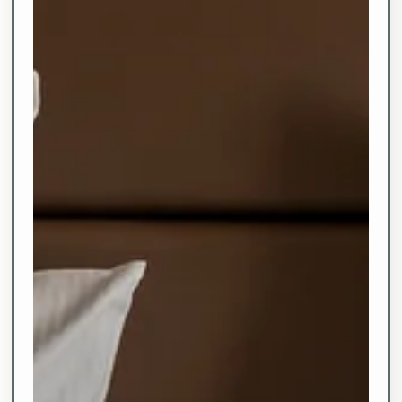
der idyllischen
Landschaft des
Möhnesees im Hotel
Haus Delecke. Unser
Hotel bietet Ihnen eine
perfekte Mischung aus
komfortabler
Unterkunft und
exquisiter Küche, die
Ihr Herz höher
schlagen lässt.
Genießen Sie
kulinarische
Köstlichkeiten in
unserem hauseigenen
Restaurant. Unsere
Speisekarte bietet eine
Vielfalt an regionalen