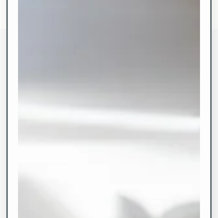
MÖHNESEE
HAUS DELECKE ENTDECKEN
Eine Welt
Acht Kapitel
Vom ersten Kaffee auf der Terrasse bis zum
Abendmenü mit Seeblick — entdecken Sie die
Facetten von Haus Delecke.