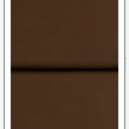
Jetzt buchen
HERZLICH
WILLKOMMEN
GASTFREUNDSCHAFT
IN SCHÖNSTER
SEELAGE.
Erleben Sie einen
unvergesslichen
Aufenthalt inmitten