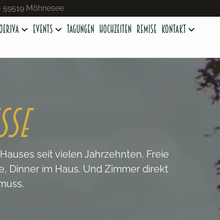
 · 59519 Möhnesee
oeriva
Events
Tagungen
Hochzeiten
Remise
Kontakt
SSE
auses seit vielen Jahrzehnten. Freie
e, Dinner im Haus. Und Zimmer direkt
muss.