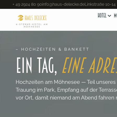
Inhalt
+ 49 2924 80 90
info@haus-delecke.de
Linkstraße 10-14
springen
Hotel
M
4-STERNE-HOTEL AM
MÖHNESEE
– HOCHZEITEN & BANKETT
EIN TAG,
EINE ADRE
Hochzeiten am Möhnesee — Teil unseres H
Trauung im Park, Empfang auf der Terrass
vor Ort, damit niemand am Abend fahren 