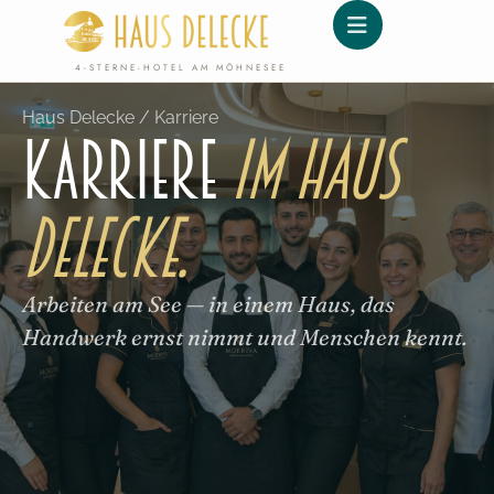
Inhalt
springen
4-STERNE-HOTEL AM MÖHNESEE
Haus Delecke / Karriere
Karriere
im Haus
Delecke.
Arbeiten am See — in einem Haus, das
Handwerk ernst nimmt und Menschen kennt.