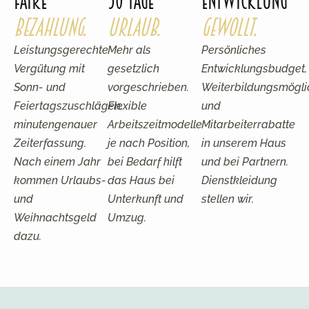
Faire
30 Tage
Entwicklung
Bezahlung.
Urlaub.
gewollt.
Leistungsgerechte
Mehr als
Persönliches
Vergütung mit
gesetzlich
Entwicklungsbudget,
Sonn- und
vorgeschrieben.
Weiterbildungsmögli
Feiertagszuschlägen,
Flexible
und
minutengenauer
Arbeitszeitmodelle
Mitarbeiterrabatte
Zeiterfassung.
je nach Position,
in unserem Haus
Nach einem Jahr
bei Bedarf hilft
und bei Partnern.
kommen Urlaubs-
das Haus bei
Dienstkleidung
und
Unterkunft und
stellen wir.
Weihnachtsgeld
Umzug.
dazu.